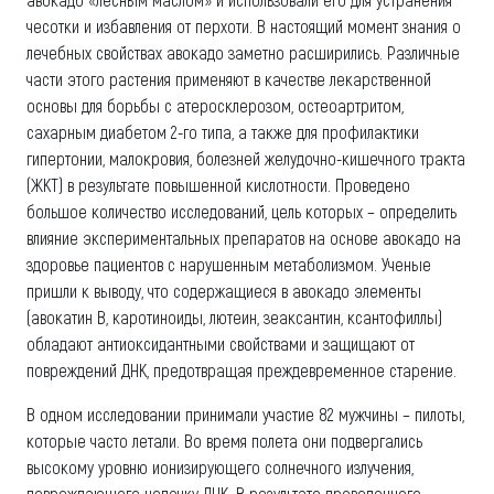
чесотки и избавления от перхоти. В настоящий момент знания о
лечебных свойствах авокадо заметно расширились. Различные
части этого растения применяют в качестве лекарственной
основы для борьбы с атеросклерозом, остеоартритом,
сахарным диабетом 2-го типа, а также для профилактики
гипертонии, малокровия, болезней желудочно-кишечного тракта
(ЖКТ) в результате повышенной кислотности. Проведено
большое количество исследований, цель которых – определить
влияние экспериментальных препаратов на основе авокадо на
здоровье пациентов с нарушенным метаболизмом. Ученые
пришли к выводу, что содержащиеся в авокадо элементы
(авокатин B, каротиноиды, лютеин, зеаксантин, ксантофиллы)
обладают антиоксидантными свойствами и защищают от
повреждений ДНК, предотвращая преждевременное старение.
В одном исследовании принимали участие 82 мужчины – пилоты,
которые часто летали. Во время полета они подвергались
высокому уровню ионизирующего солнечного излучения,
повреждающего цепочку ДНК. В результате проведенного