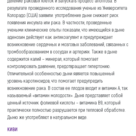
деление раковых клеток и запускать процесс апоптоза. В
результате проведенного исследования ученые из Университета
Колорадо (США) заявили: употребление дыни снижает риск
появления инсульта или рака. В частности, проведенные
учеными клинические опыты показали, что имеющийся в дыне
аденозин действует как антикоагулянт и предупреждает
возникновение сердечных и мозговых заболеваний, связанных с
тромбообразованием в сосудах и артериях. Также в дыне
содержится калий – минерал, который помогает
контролировать давление, предотвращает гипертонию.
Отличительной особенностью дыни является повышенный
уровень каротиноидов, что помогает предупредить
возникновение рака. В состав ее плодов входит и витамин А, так
называемый «витамин молодости». Дыня представляет собой
ценный источник фолиевой кислоты – витамина В9, который
практически полностью разрушается при тепловой обработке.
Дыню же употребляют в натуральном виде.
КИВИ