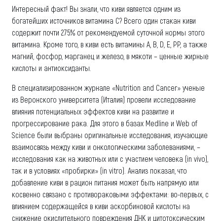
Интересный факт! Вы знали, что киви является одним из
богатейших источников витамина С? Всего один стакан киви
содержит почти 275% от рекомендуемой суточной нормы этого
витамина. Кроме того, в киви есть витамины A, В, D, E, РР, а также
магний, фосфор, марганец и железо, в мякоти – ценные жирные
кислоты и антиоксиданты.
В специализированном журнале «Nutrition and Cancer» ученые
из Веронского университета (Италия) провели исследование
влияния потенциальных эффектов киви на развитие и
прогрессирование рака. Для этого в базах Medline и Web of
Science были выбраны оригинальные исследования, изучающие
взаимосвязь между киви и онкологическими заболеваниями, –
исследования как на животных или с участием человека (in vivo),
так и в условиях «пробирки» (in vitro). Анализ показал, что
добавление киви в рацион питания может быть напрямую или
косвенно связано с противораковыми эффектами: во-первых, с
влиянием содержащейся в киви аскорбиновой кислоты на
снижение окислительного повреждения ДНК и цитотоксическим