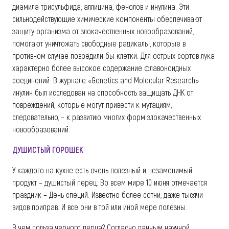
диамила трисульфида, аллицина, фенолов и инулина. Эти
сильнодействующие химические компоненты обеспечивают
защиту организма от злокачественных новообразований,
помогают уничтожать свободные радикалы, которые в
противном случае повредили бы клетки. Для острых сортов лука
характерно более высокое содержание флавоноидных
соединений. В журнале «Genetics and Molecular Research»
инулин был исследован на способность защищать ДНК от
повреждений, которые могут привести к мутациям,
следовательно, – к развитию многих форм злокачественных
новообразований.
ДУШИСТЫЙ ГОРОШЕК
У каждого на кухне есть очень полезный и незаменимый
продукт – душистый перец. Во всем мире 10 июня отмечается
праздник – День специй. Известно более сотни, даже тысячи
видов приправ. И все они в той или иной мере полезны.
В чем польза черного перца? Согласно данным научной