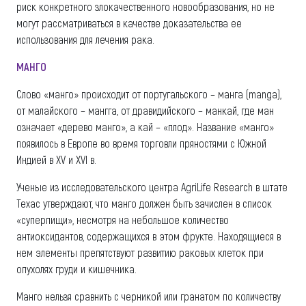
риск конкретного злокачественного новообразования, но не
могут рассматриваться в качестве доказательства ее
использования для лечения рака.
МАНГО
Слово «манго» происходит от португальского – манга (manga),
от малайского – мангга, от дравидийского – манкай, где ман
означает «дерево манго», а кай – «плод». Название «манго»
появилось в Европе во время торговли пряностями с Южной
Индией в XV и XVI в.
Ученые из исследовательского центра AgriLife Research в штате
Техас утверждают, что манго должен быть зачислен в список
«суперпищи», несмотря на небольшое количество
антиоксидантов, содержащихся в этом фрукте. Находящиеся в
нем элементы препятствуют развитию раковых клеток при
опухолях груди и кишечника.
Манго нельзя сравнить с черникой или гранатом по количеству