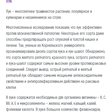
ЛУК
Лук – многолетнее травянистое растение, популярное в
кулинарии и незаменимое на столе.
Многочисленные исследования показали, что лук эффективен
против злокачественной патологии. Некоторые его сорта даже
способны предотвращать рост опухолей в толстой кишке и
печени. Так, ученые из Корнельского университета
проанализировали десять сортов лука и лук-шалот. Обнаружено,
что сорта желтого репчатого, красного лука, острого репчатого
и лука-шалот содержат самые высокие уровни противораковых
соединений. Следует вывод: острый репчатый и желтый
репчатый лук обладают самыми мощными антиоксидантными
свойствами и антипролиферативным действием на раковые
клетки.
В луке содержатся необходимые для организма витамины – К, С,
В6, А, Е и микроэлементы – железо, магний, кальций, калий,
фолиевая кислота. В луке большое количество флавоноидов,