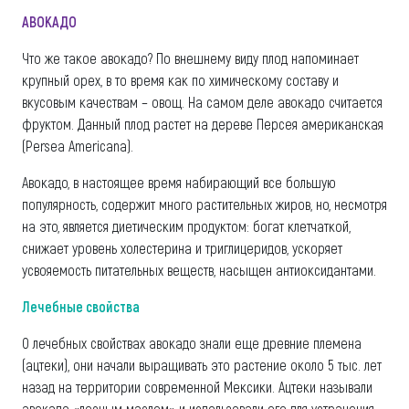
АВОКАДО
Что же такое авокадо? По внешнему виду плод напоминает
крупный орех, в то время как по химическому составу и
вкусовым качествам – овощ. На самом деле авокадо считается
фруктом. Данный плод растет на дереве Персея американская
(Persea Americana).
Авокадо, в настоящее время набирающий все большую
популярность, содержит много растительных жиров, но, несмотря
на это, является диетическим продуктом: богат клетчаткой,
снижает уровень холестерина и триглицеридов, ускоряет
усвояемость питательных веществ, насыщен антиоксидантами.
Лечебные свойства
О лечебных свойствах авокадо знали еще древние племена
(ацтеки), они начали выращивать это растение около 5 тыс. лет
назад на территории современной Мексики. Ацтеки называли
авокадо «лесным маслом» и использовали его для устранения