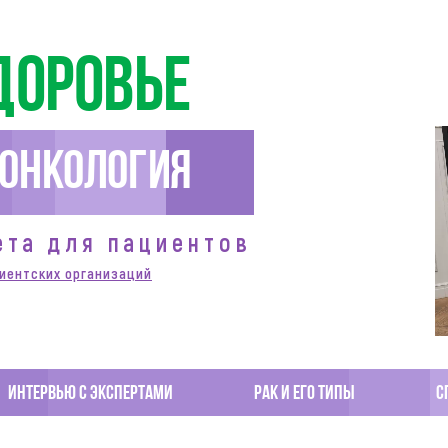
доровье
Онкология
ета для пациентов
иентских организаций
Интервью с экспертами
Рак и его типы
С