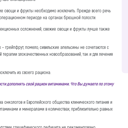
жие овощи и фрукты необходимо исключить. Прежде всего речь
леоперационном периоде на органах брюшной полости.
нфекционных осложнений, свежие овощи и фрукты лучше также
х – грейпфрут, помело, сивильские апельсины не сочетаются с
 терапии злокачественных новообразований, так и для лечения
исключить из своего рациона.
сти дополнять свой рацион витаминами. Что Вы думаете по этому
а онкологов и Европейского общества клинического питания и
таминами и минералами в количествах, приблизительно равных
сутствии специфического дефицита не рекомендовано