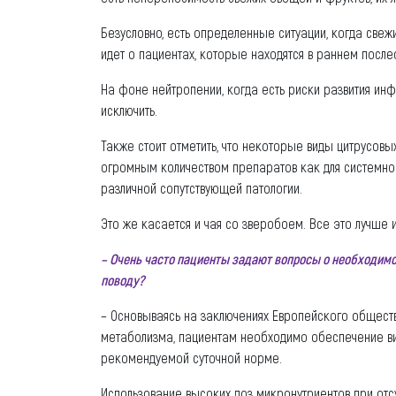
Безусловно, есть определенные ситуации, когда све
идет о пациентах, которые находятся в раннем пос
На фоне нейтропении, когда есть риски развития и
исключить.
Также стоит отметить, что некоторые виды цитрусовы
огромным количеством препаратов как для системной
различной сопутствующей патологии.
Это же касается и чая со зверобоем. Все это лучше 
– Очень часто пациенты задают вопросы о необходимо
поводу?
– Основываясь на заключениях Европейского обществ
метаболизма, пациентам необходимо обеспечение ви
рекомендуемой суточной норме.
Использование высоких доз микронутриентов при от