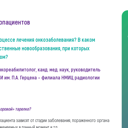
копациентов
оцессе лечения онкозаболевания? В каком
ественные новообразования, при которых
том?
кореабилитолог, канд. мед. наук, руководитель
 им. П.А. Герцена – филиала НМИЦ радиологии
доровой» тарелке?
пациента зависят от стадии заболевания, пораженного органа
именяемых в данный момент и т.д.