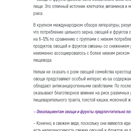
пищи. Это отличный источник клетчатки, витаминов и
рака.
В крупном международном обзоре литературы, резуль
что потребление цельного зерна, овощей и фруктов
на 6–12% по сравнению с группами с низким потребл
продуктов, овощей и фруктов связаны со снижением 
неизменно ассоциировалось с более низким риском р
пищевода.
Нельзя не сказать о роли овощей семейства крестоц
овощи представляют особый интерес из-за содержан
обладают антиканцерогенными свойствами. По после
оказывают благотворное влияние на риск различных р
пищеварительного тракта, толстой кишки, молочной ж
– Онкопациентам овощи и фрукты предпочтительно по
– Конечно, в свежем виде, поскольку они являются и
есть непереносимость свежих овощей и фруктов, их 