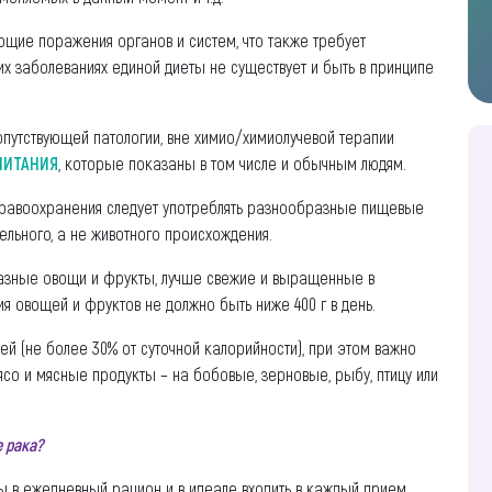
ующие поражения органов и систем, что также требует
их заболеваниях единой диеты не существует и быть в принципе
сопутствующей патологии, вне химио/химиолучевой терапии
ПИТАНИЯ
, которые показаны в том числе и обычным людям.
равоохранения следует употреблять разнообразные пищевые
ельного, а не животного происхождения.
разные овощи и фрукты, лучше свежие и выращенные в
я овощей и фруктов не должно быть ниже 400 г в день.
й (не более 30% от суточной калорийности), при этом важно
со и мясные продукты – на бобовые, зерновые, рыбу, птицу или
 рака?
ы в ежедневный рацион и в идеале входить в каждый прием