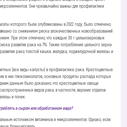
 микроэлементов. Они чрезвычайно важны для профилактики
таты которого были опубликованы в 2022 году, было отмечено,
 связано со снижением риска злокачественных новообразований
ением. При этом отмечено, что каждые 30 г цельнозерновых
риска развития рака на 7%. Также потребление цельного зерна
азвития рака толстой кишки, желудка, поджелудочной железы и
ветных (все виды капусты) в профилактике рака. Крестоцветные
ия в них глюкозинолатов, основные продукты распада которых
дним данным было доказано, что крестоцветные овощи
аспространенных видов рака, в частности, верхних отделов
елезы и почек.
треблять в сыром или обработанном виде?
деальным источником витаминов и микроэлементов. Однако, если
лучше бланшировать.