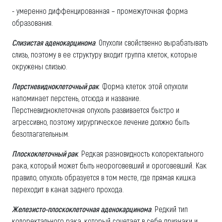
- умеренно диффенцированная – промежуточная форма
образования.
Слизистая аденокарцинома
. Опухоли свойственно вырабатывать
слизь, поэтому в ее структуру входит группа клеток, которые
окружены слизью.
Перстневидноклеточный рак
. Форма клеток этой опухоли
напоминает перстень, отсюда и название.
Перстневидноклеточная опухоль развивается быстро и
агрессивно, поэтому хирургическое лечение должно быть
безотлагательным.
Плоскоклеточный рак
. Редкая разновидность колоректального
рака, который может быть неороговевший и ороговевший. Как
правило, опухоль образуется в том месте, где прямая кишка
переходит в канал заднего прохода.
Железисто-плоскоклеточная аденокарцинома
. Редкий тип
колоректального рака, который сочетает в себе признаки и