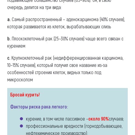
очередь, делится на три вида:
a.
Самый распространенный – аденокарцинома (40% случаев),
которая развивается из клеток, вырабатывающих слизь
b.
Плоскоклеточный рак (25–30% случаев) чаще всего связан с
курением
c.
Крупноклеточный рак (недифференцированная карцинома,
10–15% случаев), который получил свое название из-за
особенностей строения клеток, видных только под
микроскопом
Бросай курить!
Факторы риска рака легкого:
курение, в том числе пассивное –
около 90%
случаев;
профессиональные вредности (горнодобывающее,
нефтехимическое производство);