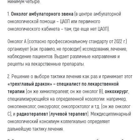
минимум четыре.
1.
Онколог амбулаторного звена
(в центре амбулаторной
онкологической помощи – ЦАОП или первичного
онкологического кабинета – там, где еще нет ЦАОП).
Онколог А (согласно профессиональному стандарту от 2022 г.)
организует (как правило, не проводит) исследования, лечение,
наблюдение пациентов. Выдает различные направления и
рецепты на лекарственные препараты.
2. Решение о выборе тактики лечения как раз и принимает этот
«трехглавый дракон» – специалист по лекарственной
терапии
(он же химиотерапевт, он же онколог В),
онкохирург
,
специализирующийся на определенной нозологии: например,
онкогинеколог, онкоуролог, онкопроктолог и т.д. (он же онколог
С), и
радиотерапевт
(
лучевой терапевт
). Междисциплинарный
онкологический консилиум коллегиально определяет
дальнейшую тактику лечения.