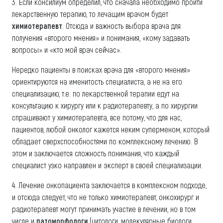
3. Если консилиум определил, что сначала необходимо пройти
лекарственную терапию, то лечащим врачом будет
химиотерапевт
. Отсюда и важность выбора врача для
получения «второго мнения» и понимания, «кому задавать
вопросы» и «кто мой врач сейчас».
Нередко пациенты в поисках врача для «второго мнения»
ориентируются на именитость специалиста, а не на его
специализацию, т.е. по лекарственной терапии едут на
консультацию к хирургу или к радиотерапевту, а по хирургии
спрашивают у химиотерапевта, все потому, что для нас,
пациентов, любой онколог кажется неким суперменом, который
обладает сверхспособностями по комплексному лечению. В
этом и заключается сложность понимания, что каждый
специалист узко направлен и эксперт в своей специализации.
4. Лечение онкопациента заключается в комплексном подходе,
и отсюда следует, что не только химиотерапевт, онкохирург и
радиотерапевт могут принимать участие в лечении, но в том
числе и
патоморфологи
(цитологи, молекулярные биологи,