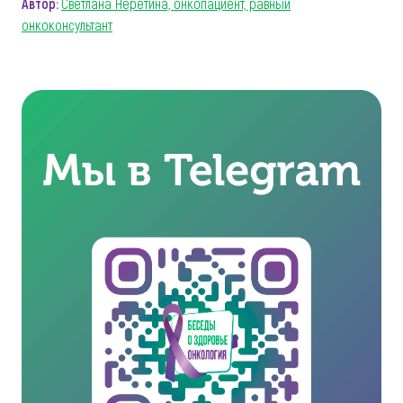
Автор:
Светлана Неретина, онкопациент, равный
онкоконсультант