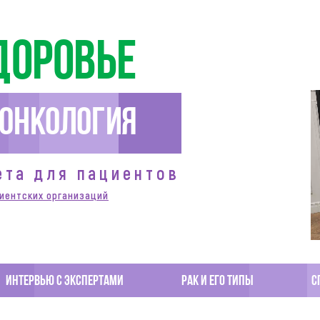
доровье
Онкология
ета для пациентов
иентских организаций
Интервью с экспертами
Рак и его типы
С