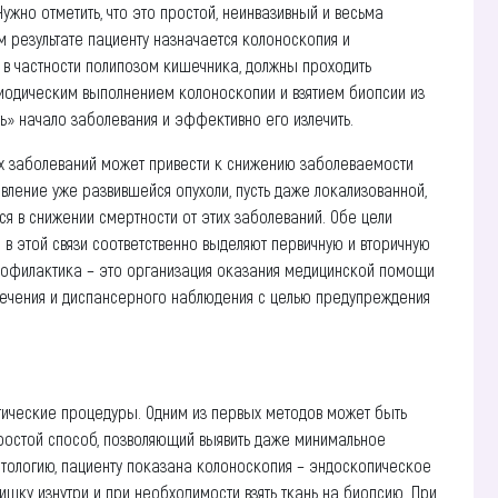
ужно отметить, что это простой, неинвазивный и весьма
м результате пациенту назначается колоноскопия и
в частности полипозом кишечника, должны проходить
иодическим выполнением колоноскопии и взятием биопсии из
ь» начало заболевания и эффективно его излечить.
ых заболеваний может привести к снижению заболеваемости
вление уже развившейся опухоли, пусть даже локализованной,
я в снижении смертности от этих заболеваний. Обе цели
 в этой связи соответственно выделяют первичную и вторичную
профилактика – это организация оказания медицинской помощи
лечения и диспансерного наблюдения с целью предупреждения
стические процедуры. Одним из первых методов может быть
простой способ, позволяющий выявить даже минимальное
патологию, пациенту показана колоноскопия – эндоскопическое
шку изнутри и при необходимости взять ткань на биопсию. При