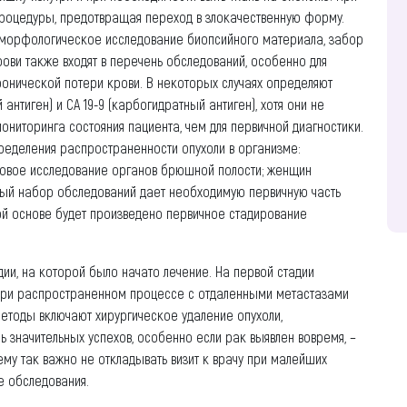
 процедуры, предотвращая переход в злокачественную форму.
я морфологическое исследование биопсийного материала, забор
ови также входят в перечень обследований, особенно для
ронической потери крови. В некоторых случаях определяют
тиген) и СА 19-9 (карбогидратный антиген), хотя они не
ониторинга состояния пациента, чем для первичной диагностики.
ределения распространенности опухоли в организме:
уковое исследование органов брюшной полости; женщин
ьный набор обследований дает необходимую первичную часть
ой основе будет произведено первичное стадирование
ии, на которой было начато лечение. На первой стадии
 при распространенном процессе с отдаленными метастазами
методы включают хирургическое удаление опухоли,
ь значительных успехов, особенно если рак выявлен вовремя, –
ему так важно не откладывать визит к врачу при малейших
е обследования.