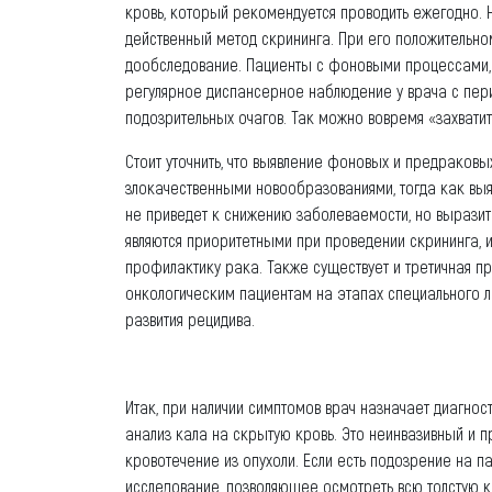
кровь, который рекомендуется проводить ежегодно. Н
действенный метод скрининга. При его положительно
дообследование. Пациенты с фоновыми процессами, 
регулярное диспансерное наблюдение у врача с пер
подозрительных очагов. Так можно вовремя «захватит
Стоит уточнить, что выявление фоновых и предраков
злокачественными новообразованиями, тогда как выя
не приведет к снижению заболеваемости, но выразитс
являются приоритетными при проведении скрининга, и
профилактику рака. Также существует и третичная 
онкологическим пациентам на этапах специального 
развития рецидива.
Итак, при наличии симптомов врач назначает диагно
анализ кала на скрытую кровь. Это неинвазивный и 
кровотечение из опухоли. Если есть подозрение на 
исследование, позволяющее осмотреть всю толстую ки