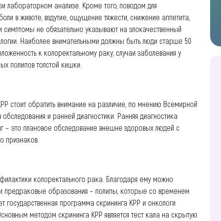
 при лабораторном анализе. Кроме того, поводом для
оли в животе, вздутие, ощущение тяжести, снижение аппетита,
ти симптомы не обязательно указывают на злокачественный
ологии. Наиболее внимательными должны быть люди старше 50
положенность к колоректальному раку, случаи заболевания у
ых полипов толстой кишки.
РР стоит обратить внимание на различие, по мнению Всемирной
 обследования и ранней диагностики. Ранняя диагностика
инг – это плановое обследование внешне здоровых людей с
о признаков.
офилактики колоректального рака. Благодаря ему можно
 и предраковые образования – полипы, которые со временем
ует государственная программа скрининга КРР и онкологи
Основным методом скрининга КРР является тест кала на скрытую