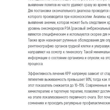
выявлении полипов их часто удаляют сразу во время
Для постановки окончательного диагноза проводитс
которого производится при колоноскопии. Анализы кр
выявления анемии, которая может быть следствием х
уровень онкомаркеров РЭА (раковый эмбриональный ан
являются специфическим и используются скорее для м
Также врач назначает рутинные обследования для оп
рентгенографию органов грудной клетки и ультразв
направляют на осмотр к гинекологу. Такой минимал
информации о состоянии организма и опухоли; на эт
процесса.
Эффективность лечения КРР напрямую зависит от стад
пятилетняя выживаемость превышает 90%, тогда как
этот показатель снижается до 10–15%. Современные 
химиотерапию и таргетную терапию, позволяют достич
на этапе локализованного первичного очага. Вот поч
сомнениях и проходить регулярные профилактически