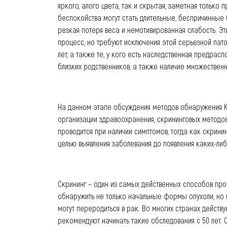
яркого, алого цвета, так и скрытая, заметная только
беспокойства могут стать длительные, беспричинные б
резкая потеря веса и немотивированная слабость. Э
процесс, но требуют исключения этой серьезной пат
лет, а также те, у кого есть наследственная предрас
близких родственников, а также наличие множественн
На данном этапе обсуждения методов обнаружения К
организации здравоохранения, скрининговых методов
проводится при наличии симптомов, тогда как скрин
целью выявления заболевания до появления каких-либ
Скрининг – один из самых действенных способов пр
обнаружить не только начальные формы опухоли, но
могут переродиться в рак. Во многих странах действ
рекомендуют начинать такие обследования с 50 лет. 