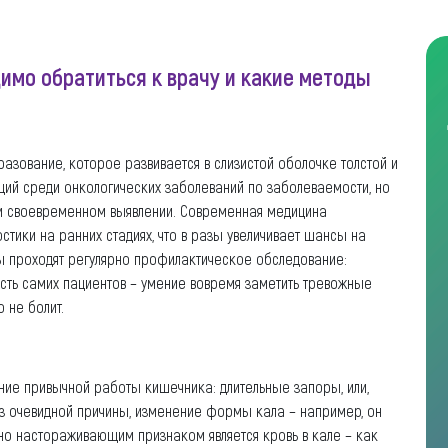
имо обратиться к врачу и какие методы
азование, которое развивается в слизистой оболочке толстой и
ций среди онкологических заболеваний по заболеваемости, но
ри своевременном выявлении. Современная медицина
тики на ранних стадиях, что в разы увеличивает шансы на
ы проходят регулярно профилактическое обследование:
сть самих пациентов – умение вовремя заметить тревожные
 не болит.
ние привычной работы кишечника: длительные запоры, или,
без очевидной причины, изменение формы кала – например, он
нно настораживающим признаком является кровь в кале – как