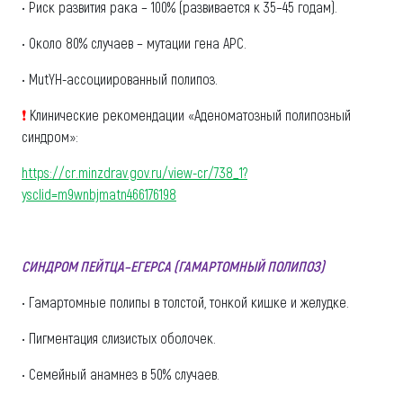
• Риск развития рака – 100% (развивается к 35–45 годам).
• Около 80% случаев – мутации гена АРС.
• MutYH-ассоциированный полипоз.
❗
Клинические рекомендации «Аденоматозный полипозный
синдром»:
https://cr.minzdrav.gov.ru/view-cr/738_1?
ysclid=m9wnbjmatn466176198
СИНДРОМ ПЕЙТЦА–ЕГЕРСА (ГАМАРТОМНЫЙ ПОЛИПОЗ)
• Гамартомные полипы в толстой, тонкой кишке и желудке.
• Пигментация слизистых оболочек.
• Семейный анамнез в 50% случаев.