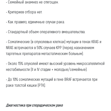
• Семейный анамнез не отягощен.
• Критериев отбора нет.
• Как правило, единичные случаи рака.
• Стандартный объем оперативного вмешательства.
• Соматические (в опухолевых клетках) мутации в генах KRAS и
NRAS встречаются в 50% случаев КРР (перед назначением
таргетных препаратов метастатическим больным).
• Около 15% опухолей имеют высокий уровень микросателлитной
нестабильности (II и IV стадии + молодые/семейные).
• До 10% соматических мутаций в гене BRAF встречается при
раке толстой кишки (РТК).
Диагностика при спорадическом раке