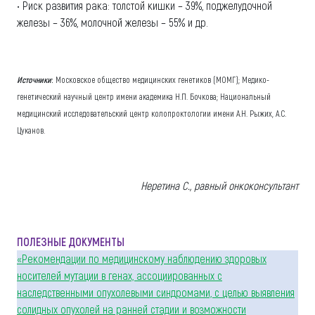
• Риск развития рака: толстой кишки – 39%, поджелудочной
железы – 36%, молочной железы – 55% и др.
Источники
:
Московское общество медицинских генетиков (МОМГ); Медико-
генетический научный центр имени академика Н.П. Бочкова; Национальный
медицинский исследовательский центр колопроктологии имени А.Н. Рыжих, А.С.
Цуканов.
Неретина С., равный онкоконсультант
ПОЛЕЗНЫЕ ДОКУМЕНТЫ
«Рекомендации по медицинскому наблюдению здоровых
носителей мутации в генах, ассоциированных с
наследственными опухолевыми синдромами, с целью выявления
солидных опухолей на ранней стадии и возможности