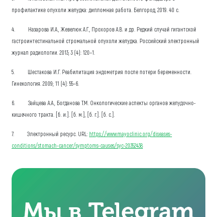
профилактике опухоли желудка: дипломная работа. Белгород, 2019. 40 с.
4. Назарова И.А., Жевелюк А.Г., Прохоров А.В. и др. Редкий случай гигантской
гастроинтестинальной стромальной опухоли желудка. Российский электронный
журнал радиологии. 2013; 3 (4): 120–1.
5. Шестакова И.Г. Реабилитация эндометрия после потери беременности.
Гинекология. 2009; 11 (4): 55–6.
6. Зайцева А.А., Богданова Т.М. Онкологические аспекты органов желудочно-
кишечного тракта. [б. и.]. [б. м.], [б. г.]. [б. с.].
7. Электронный ресурс. URL:
https://www.mayoclinic.org/diseases-
conditions/stomach-cancer/symptoms-causes/syc-20352438