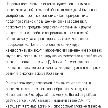
Неправильное питание и алкоголь существенно влияют на
развитие опухолей слизистой оболочки желудка. Избыточное
употребление соленых, копченых и консервированных
продуктов связано с повышением риска заболевания,
поскольку эти продукты содержат нитрозамины и другие
канцерогены, способные повреждать клетки слизистой
оболочки желудка и провоцировать их злокачественное
перерождение. При этом голодание «стимулирует
канцерогенез; приводит к атрофическим изменениям в железах
внутренней секреции, т.е. нарушению гомеостаза и ослаблению
резистентности организма» [1]. Таким образом, факторы
питания и состояние организма взаимодействуют, влияя на риск
развития онкологических заболеваний.
Генетическая предрасположенность также играет роль в
развитии злокачественного новообразования желудка.
Наследственный диффузный рак желудка (hereditary diffuse
gastric cancer, HDGC) связан с мутациями в гене CDH1, что
нарушает клеточную адгезию и способствует злокачественному