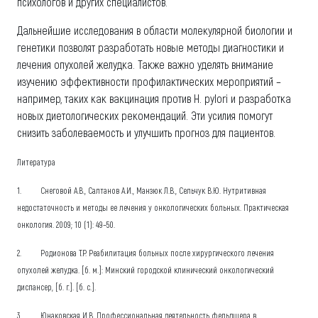
психологов и других специалистов.
Дальнейшие исследования в области молекулярной биологии и
генетики позволят разработать новые методы диагностики и
лечения опухолей желудка. Также важно уделять внимание
изучению эффективности профилактических мероприятий –
например, таких как вакцинация против H. pylori и разработка
новых диетологических рекомендаций. Эти усилия помогут
снизить заболеваемость и улучшить прогноз для пациентов.
Литература
1. Снеговой А.В., Салтанов А.И., Манзюк Л.В., Сельчук В.Ю. Нутритивная
недостаточность и методы ее лечения у онкологических больных. Практическая
онкология. 2009; 10 (1): 49–50.
2. Родионова Т.Р. Реабилитация больных после хирургического лечения
опухолей желудка. [б. м.]: Минский городской клинический онкологический
диспансер, [б. г.]. [б. с.].
3. Юнаковская И.В. Профессиональная деятельность фельдшера в