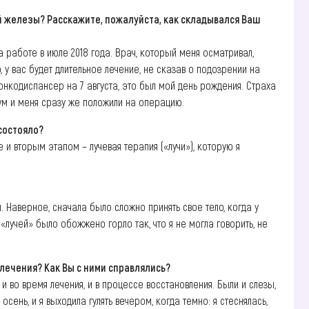
ой железы? Расскажите, пожалуйста, как складывался Ваш
 работе в июле 2018 года. Врач, который меня осматривал,
, у вас будет длительное лечение, не сказав о подозрении на
онкодиспансер на 7 августа, это был мой день рождения. Страха
ум и меня сразу же положили на операцию.
 состояло?
е и вторым этапом – лучевая терапия («лучи»), которую я
. Наверное, сначала было сложно принять свое тело, когда у
я «лучей» было обожжено горло так, что я не могла говорить, не
 лечения? Как Вы с ними справлялись?
 и во время лечения, и в процессе восстановления. Были и слезы,
сень, и я выходила гулять вечером, когда темно: я стеснялась,