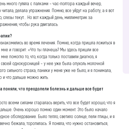
чень много гуляла с палками – час-полтора каждый вечер,
читала, делала упражнения. Помню, все уйдут на работу, а я вот
 слезы текут... Но вот каждый день, миллиметрик за
пражнения, чтобы рука двигалась.
рапии?
ознакомились во время лечения. Помню, когда пришла ложиться в
а мне и говорит: «Что ты плачешь? Мы здесь пришли все
мне помогло то, что, когда только поставили диагноз, я
 своей однокурсницей – у нее уже была опухоль молочной
го сильного страха, паники у меня уже не было, и я понимала,
о и что дальше можно жить.
а поняли, что преодолели болезнь и дальше все будет
сто всеми силами старалась верить, что все будет хорошо, что я
 дальше. Очень хорошо помню один момент. Это было начало
редное обследование. Было тепло, светило солнце, пели птицы, и я
вечно бежала, торопилась. Я поняла, что нужно остановиться,