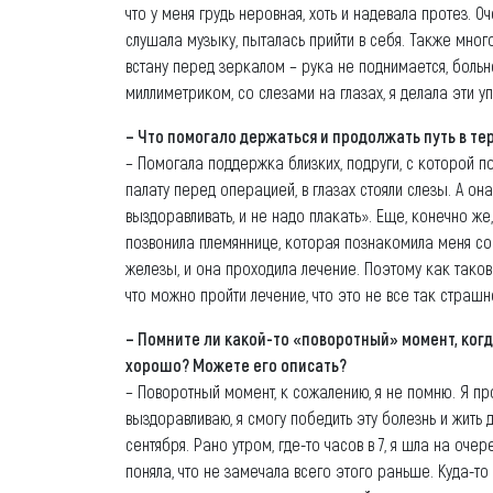
что у меня грудь неровная, хоть и надевала протез. О
слушала музыку, пыталась прийти в себя. Также много 
встану перед зеркалом – рука не поднимается, больно,
миллиметриком, со слезами на глазах, я делала эти у
– Что помогало держаться и продолжать путь в те
– Помогала поддержка близких, подруги, с которой п
палату перед операцией, в глазах стояли слезы. А он
выздоравливать, и не надо плакать». Еще, конечно же, 
позвонила племяннице, которая познакомила меня со
железы, и она проходила лечение. Поэтому как таково
что можно пройти лечение, что это не все так страшн
– Помните ли какой-то «поворотный» момент, когд
хорошо? Можете его описать?
– Поворотный момент, к сожалению, я не помню. Я про
выздоравливаю, я смогу победить эту болезнь и жить
сентября. Рано утром, где-то часов в 7, я шла на оче
поняла, что не замечала всего этого раньше. Куда-то 