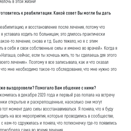
елочь в этой жизни!
готовитесь к реабилитации. Какой совет Вы могли бы дать
еабилитацию, и восстановление после лечения, потому что
я уставала ходить по больницам, это длилось практически
ое-то лечение, снова и т.д. Было тяжело, но я с этим
ить в себя и свои собственные силы и именно во врачей». Когда я
«Наташа, сейчас, если ты хочешь жить, то ты сделаешь для этого
оего лечения». Поэтому я все записывала, как и что сказал
, что мне необходимо такое-то обследование, что мне нужно это
 уже выздоровели? Помогало Вам общение с ними?
комилась в декабре 2020 года и первый раз попала на встречу
вчонки открытые и раскрепощенные, насколько они могут
 в тот момент дало силы восстанавливаться. Я поняла, что я буду
ходить на все мероприятия, которые проводились в сообществе,
 с кем-то сдружилась и поняла, что потихонечку где-то появились
 приобрела сама во время лечения.