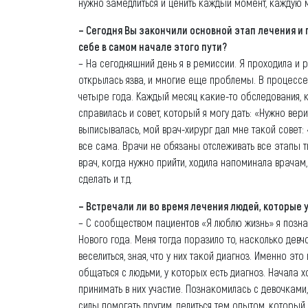
нужно замедлиться и ценить каждый момент, каждую м
– Сегодня Вы закончили основной этап лечения и 
себе в самом начале этого пути?
– На сегодняшний день я в ремиссии. Я проходила и р
открылась язва, и многие еще проблемы. В процессе 
четыре года. Каждый месяц какие-то обследования, как
справилась и совет, который я могу дать: «Нужно вер
выписывалась, мой врач-хирург дал мне такой совет: 
все сама. Врачи не обязаны отслеживать все этапы тв
врач, когда нужно прийти, ходила напоминала врачам
сделать и т.д.
– Встречали ли во время лечения людей, которые
– С сообществом пациентов «Я люблю жизнь» я позна
Нового года. Меня тогда поразило то, насколько де
веселиться, зная, что у них такой диагноз. Именно это
общаться с людьми, у которых есть диагноз. Начала 
принимать в них участие. Познакомилась с девочками,
силы помогать другим, делиться тем опытом, который