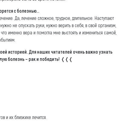
рется с болезнью...
лечение. Да, лечение сложное, трудное, длительное. Наступают
 нужно не опускать руки, нужно верить в себя, в свой организм,
ю, что именно вера и помогла мне выстоять и измениться самой,
обытиям.
своей историей. Для наших читателей очень важно узнать
ую болезнь – рак и победить!
❬❬❬
в и их близкихе лечится.