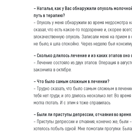
– Наталья, как у Вас обнаружили опухоль молочн
путь в терапию?
– Опухоль у меня обнаружили во время медосмотра на
сказал, что есть какое-то подозрение и, скорее всего
злокачественную опухоль. Записали меня на прием в 
не было, я шла спокойно. Через неделю был консили
– Сколько длилось лечение и из каких этапов оно
– Лечение состояло из двух этапов. Операция в август
закончила в октябре.
– Что было самым сложным в лечении?
– Трудно сказать, что было самым сложным в лечении
тебя нет груди, и это длилось несколько лет. Во врем
могла глотать. И с этим я тоже справилась.
– Были ли приступы депрессии, отчаяния во время
– Приступы депрессии и отчаяния, конечно же, были –
хотелось побыть одной. Мне помогали прогулки. Была о