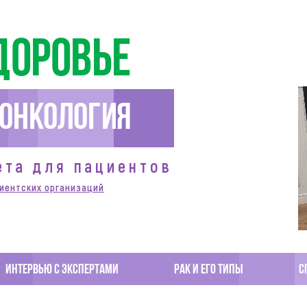
доровье
Онкология
ета для пациентов
иентских организаций
Интервью с экспертами
Рак и его типы
С