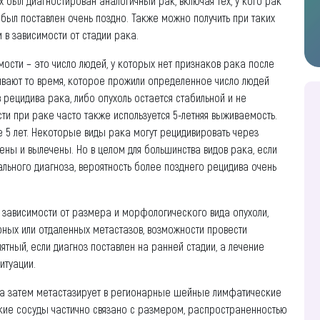
х был диагностирован аналогичный рак, включая тех, у кого рак
з был поставлен очень поздно. Также можно получить при таких
 в зависимости от стадии рака.
ости – это число людей, у которых нет признаков рака после
вают то время, которое прожили определенное число людей
рецидива рака, либо опухоль остается стабильной и не
ти при раке часто также используется 5-летняя выживаемость.
ле 5 лет. Некоторые виды рака могут рецидивировать через
ены и вылечены. Но в целом для большинства видов рака, если
ального диагноза, вероятность более позднего рецидива очень
в зависимости от размера и морфологического вида опухоли,
рных или отдаленных метастазов, возможности провести
ятный, если диагноз поставлен на ранней стадии, а лечение
итуации.
, а затем метастазирует в регионарные шейные лимфатические
ие сосуды частично связано с размером, распространенностью