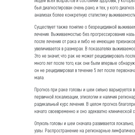
людей всех возрастов и состояний здоровья, у которы
был диагностирован очень рано, и тех, у кого диагно
анализах более конкретную статистику выживаемости
Существует также понятие о безрецидивной выживаем
лечения. Выживаемостью без прогрессирования назы
после лечения от рака и либо не имеющие признаков 
увеличивается в размерах. В показателях выживаемос
Это не значит, что рак не может рецидивировать пос
много лет после того, как они были впервые обнаруж
он не рецидивировал в течение 5 лет после первонач
мала.
Прогноз при раке головы и шеи сильно варьируется 
первичной локализации, этиологии и наличия региона
радикальный курс лечения. В целом прогноз благопри
начато своевременно и оно адекватно клинической с
Опухоль головы и шеи сначала развивается локально
узлы. Распространение на регионарные лимфатическ