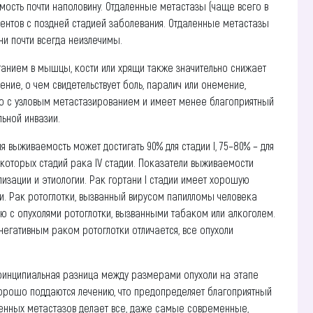
ость почти наполовину. Отдаленные метастазы (чаще всего в
циентов с поздней стадией заболевания. Отдаленные метастазы
ни почти всегда неизлечимы.
нием в мышцы, кости или хрящи также значительно снижает
ние, о чем свидетельствует боль, паралич или онемение,
но с узловым метастазированием и имеет менее благоприятный
ьной инвазии.
 выживаемость может достигать 90% для стадии I, 75–80% – для
ля некоторых стадий рака IV стадии. Показатели выживаемости
лизации и этиологии. Рак гортани I стадии имеет хорошую
. Рак ротоглотки, вызванный вирусом папилломы человека
ию с опухолями ротоглотки, вызванными табаком или алкоголем.
егативным раком ротоглотки отличается, все опухоли
принципиальная разница между размерами опухоли на этапе
хорошо поддаются лечению, что предопределяет благоприятный
ленных метастазов делает все, даже самые современные,