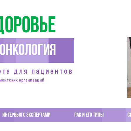
доровье
Онкология
ета для пациентов
иентских организаций
Интервью с экспертами
Рак и его типы
С