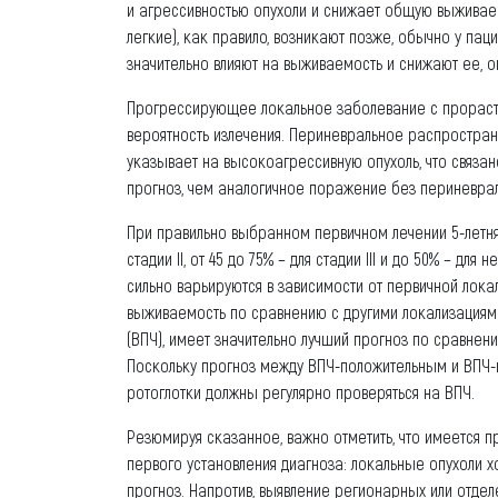
и агрессивностью опухоли и снижает общую выживаем
легкие), как правило, возникают позже, обычно у па
значительно влияют на выживаемость и снижают ее, о
Прогрессирующее локальное заболевание с прораста
вероятность излечения. Периневральное распростране
указывает на высокоагрессивную опухоль, что связа
прогноз, чем аналогичное поражение без периневрал
При правильно выбранном первичном лечении 5-летняя
стадии II, от 45 до 75% – для стадии III и до 50% – д
сильно варьируются в зависимости от первичной лока
выживаемость по сравнению с другими локализациями
(ВПЧ), имеет значительно лучший прогноз по сравнен
Поскольку прогноз между ВПЧ-положительным и ВПЧ-н
ротоглотки должны регулярно проверяться на ВПЧ.
Резюмируя сказанное, важно отметить, что имеется 
первого установления диагноза: локальные опухоли 
прогноз. Напротив, выявление регионарных или отде