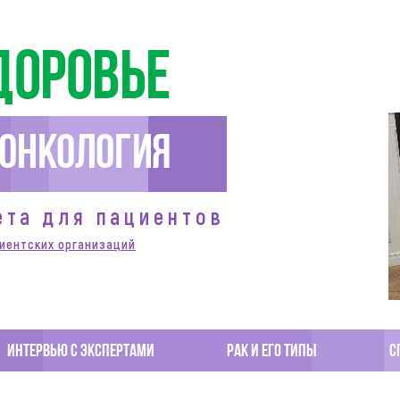
доровье
Онкология
ета для пациентов
иентских организаций
Интервью с экспертами
Рак и его типы
С