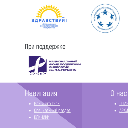
При поддержке
Навигация
О нас
Рак и его типы
О ГА
Специальный раздел
АРХИ
КЛИНИКИ