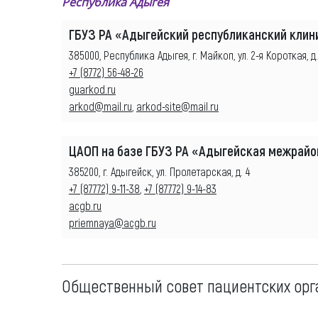
Республика Адыгея
ГБУЗ РА «Адыгейский республиканский клин
385000, Республика Адыгея, г. Майкоп, ул. 2-я Короткая, д.
+7 (8772) 56-48-26
guarkod.ru
arkod@mail.ru
,
arkod-site@mail.ru
ЦАОП на базе ГБУЗ РА «Адыгейская межрайон
385200, г. Адыгейск, ул. Пролетарская, д. 4
+7 (87772) 9-11-38
,
+7 (87772) 9-14-83
acgb.ru
priemnaya@acgb.ru
Общественный совет пациентских орг