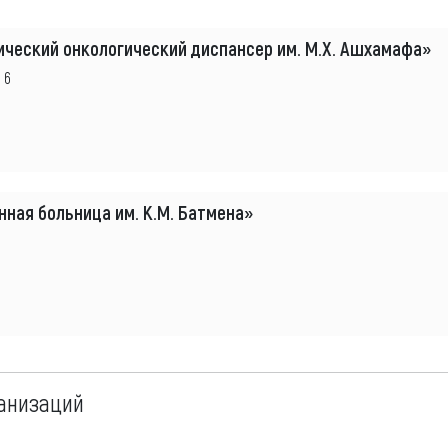
ический онкологический диспансер им. М.Х. Ашхамафа»
 6
ная больница им. К.М. Батмена»
анизаций