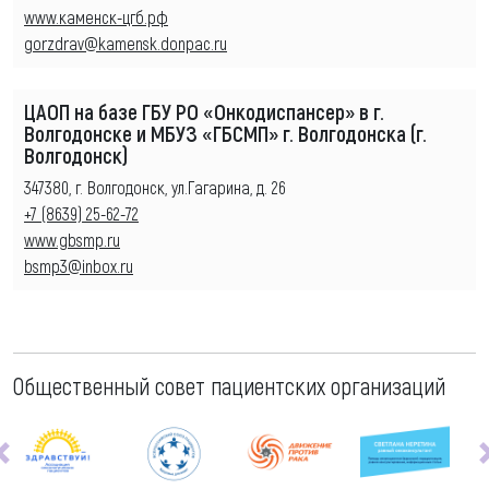
www.каменск-цгб.рф
gorzdrav@kamensk.donpac.ru
ЦАОП на базе ГБУ РО «Онкодиспансер» в г.
Волгодонске и МБУЗ «ГБСМП» г. Волгодонска (г.
Волгодонск)
347380, г. Волгодонск, ул.Гагарина, д. 26
+7 (8639) 25-62-72
www.gbsmp.ru
bsmp3@inbox.ru
Общественный совет пациентских организаций