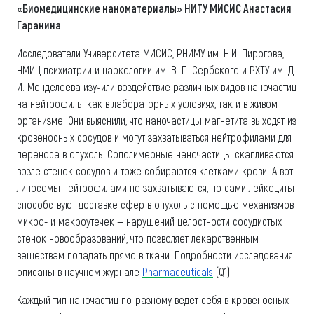
«Биомедицинские наноматериалы» НИТУ МИСИС Анастасия
Гаранина
.
Исследователи Университета МИСИС, РНИМУ им. Н.И. Пирогова,
НМИЦ психиатрии и наркологии им. В. П. Сербского и РХТУ им. Д.
И. Менделеева изучили воздействие различных видов наночастиц
на нейтрофилы как в лабораторных условиях, так и в живом
организме. Они выяснили, что наночастицы магнетита выходят из
кровеносных сосудов и могут захватываться нейтрофилами для
переноса в опухоль. Сополимерные наночастицы скапливаются
возле стенок сосудов и тоже собираются клетками крови. А вот
липосомы нейтрофилами не захватываются, но сами лейкоциты
способствуют доставке сфер в опухоль с помощью механизмов
микро- и макроутечек — нарушений целостности сосудистых
стенок новообразований, что позволяет лекарственным
веществам попадать прямо в ткани. Подробности исследования
описаны в научном журнале
Pharmaceuticals
(Q1).
Каждый тип наночастиц по-разному ведет себя в кровеносных