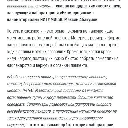
воспаление или опухоль
», —
сказал кандидат химических наук,
заведующий лабораторией «Биомедицинские
наноматериалы» НИТУ МИСИС Максим Абакумов
.
Но есть и сложности: некоторые покрытия на наночастицах
могут мешать работе нейтрофилов. Материал, размер и форма
сильно влияют на взаимодействие с лейкоцитами — некоторые
виды частицы могут их повредить. Кроме того, клетки крови
живут недолго, поэтому их нужно быстро собрать, поместить на
них лекарство и вернуть в организм пациента.
«
Наиболее перспективны три вида наночастиц: липосомы,
магнетит, биоразлагаемые сополимеры молочной и гликолевой
кислоты (PLGA). Малотоксичные липосомы разлагаются
естественным путем и могут переносить большое количество
препарата. Сополимеры позволяют контролировать скорость
высвобождения лекарств, а наночастицы магнетита полезны не
только для доставки препаратов, но и для визуализации
опухолей
», —
отметила инженер 1 категории лаборатории