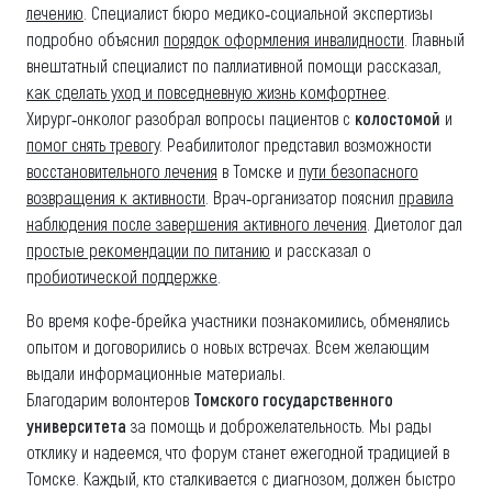
лечению
. Специалист бюро медико‑социальной экспертизы
подробно объяснил
порядок оформления инвалидности
. Главный
внештатный специалист по паллиативной помощи рассказал,
как сделать уход и повседневную жизнь комфортнее
.
Хирург‑онколог разобрал вопросы пациентов с
колостомой
и
помог снять тревогу
. Реабилитолог представил возможности
восстановительного лечения
в Томске и
пути безопасного
возвращения к активности
. Врач‑организатор пояснил
правила
наблюдения после завершения активного лечения
. Диетолог дал
простые рекомендации по питанию
и рассказал о
п
робиотической поддержке
.
Во время кофе-брейка участники познакомились, обменялись
опытом и договорились о новых встречах. Всем желающим
выдали информационные материалы.
Благодарим волонтеров
Томского государственного
университета
за помощь и доброжелательность. Мы рады
отклику и надеемся, что форум станет ежегодной традицией в
Томске. Каждый, кто сталкивается с диагнозом, должен быстро