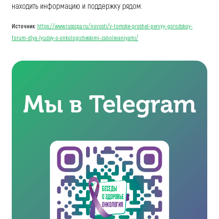
находить информацию и поддержку рядом.
Источник
:
https://www.russcpa.ru/novosti/v-tomske-proshel-pervyy-gorodskoy-
forum-dlya-lyudey-s-onkologicheskimi-zabolevaniyami/