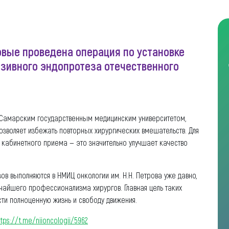
рвые проведена операция по установке
зивного эндопротеза отечественного
н Самарским государственным медицинским университетом,
позволяет избежать повторных хирургических вмешательств. Для
, кабинетного приема — это значительно улучшает качество
ов выполняются в НМИЦ онкологии им. Н.Н. Петрова уже давно,
очайшего профессионализма хирургов. Главная цель таких
сти полноценную жизнь и свободу движения.
ttps://t.me/niioncologii/5962