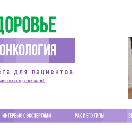
доровье
Онкология
ета для пациентов
иентских организаций
Интервью с экспертами
Рак и его типы
С