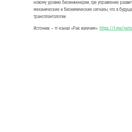
новому уровню биоинженерии, где управление развит
механические и биохимические сигналы, что в будущ
трансплантологии.
Источник — тг-канал «Рак излечим»:
https://t.me/neto