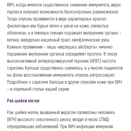
ВИЧ, когда имеется существенное снижение иммунитета, вирус
герпеса получает возможность бесконтрольно размножаться.
Тогда опухоль проявляется в виде характерных красно-
фиолетовых или бурых пятен и узлов на коже, слизистых
оболочках, а в тяжелых случаях поражает внутренние органы –
легкие, желудочно-кишечный тракт, лимфатические узлы.
Кожные проявления – лишь «верхушка айсберга»: именно
поражение внутренних органов определяет прогноз. В эпоху
высокоактивной антиретровирусной терапии (АРВТ) частота
саркомы Капоши существенно снизилась, а у многих пациентов
на фоне восстановления иммунитета опухоль регрессирует.
Подробнее о саркоме Капоши и других опухолях кожи при ВИЧ
– в отдельной статье нашей серии.
Рак шейки матки
Рак шейки матки, вызванный вирусом папилломы человека
(ВПЧ) высокого онкогенного риска, входит в число СПИД-
определяющих заболеваний. При ВИЧ-инфекции иммунная