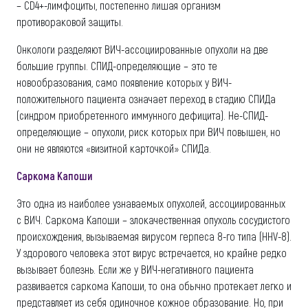
– CD4+-лимфоциты, постепенно лишая организм
противораковой защиты.
Онкологи разделяют ВИЧ-ассоциированные опухоли на две
большие группы. СПИД-определяющие – это те
новообразования, само появление которых у ВИЧ-
положительного пациента означает переход в стадию СПИДа
(синдром приобретенного иммунного дефицита). Не-СПИД-
определяющие – опухоли, риск которых при ВИЧ повышен, но
они не являются «визитной карточкой» СПИДа.
Саркома Капоши
Это одна из наиболее узнаваемых опухолей, ассоциированных
с ВИЧ. Саркома Капоши – злокачественная опухоль сосудистого
происхождения, вызываемая вирусом герпеса 8-го типа (HHV-8).
У здорового человека этот вирус встречается, но крайне редко
вызывает болезнь. Если же у ВИЧ-негативного пациента
развивается саркома Капоши, то она обычно протекает легко и
представляет из себя одиночное кожное образование. Но, при