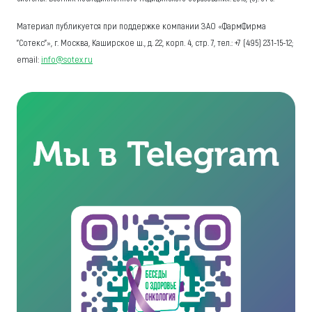
Материал публикуется при поддержке компании ЗАО «ФармФирма
"Сотекс"», г. Москва, Каширское ш., д. 22, корп. 4, стр. 7, тел.: +7 (495) 231-15-12;
email:
info@sotex.ru