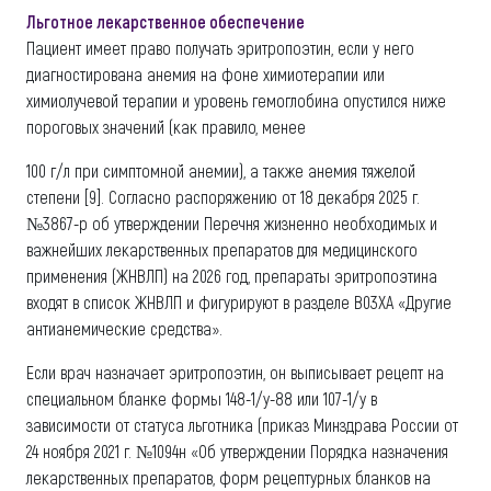
Льготное лекарственное обеспечение
Пациент имеет право получать эритропоэтин, если у него
диагностирована анемия на фоне химиотерапии или
химиолучевой терапии и уровень гемоглобина опустился ниже
пороговых значений (как правило, менее
100 г/л при симптомной анемии), а также анемия тяжелой
степени [9]. Согласно распоряжению от 18 декабря 2025 г.
№3867-р об утверждении Перечня жизненно необходимых и
важнейших лекарственных препаратов для медицинского
применения (ЖНВЛП) на 2026 год, препараты эритропоэтина
входят в список ЖНВЛП и фигурируют в разделе B03XA «Другие
антианемические средства».
Если врач назначает эритропоэтин, он выписывает рецепт на
специальном бланке формы 148-1/у-88 или 107-1/у в
зависимости от статуса льготника (приказ Минздрава России от
24 ноября 2021 г. №1094н «Об утверждении Порядка назначения
лекарственных препаратов, форм рецептурных бланков на