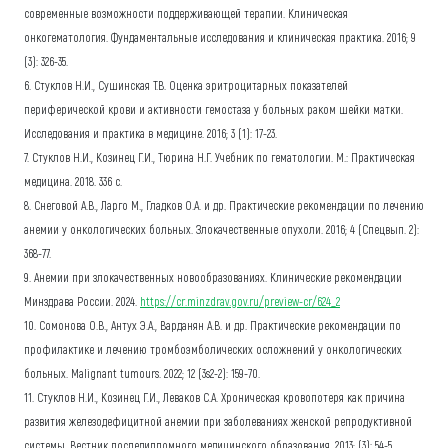
современные возможности поддерживающей терапии. Клиническая
онкогематология. Фундаментальные исследования и клиническая практика. 2016; 9
(3): 326-35.
6. Стуклов Н.И., Сушинская Т.В. Оценка эритроцитарных показателей
периферической крови и активности гемостаза у больных раком шейки матки.
Исследования и практика в медицине. 2016; 3 (1): 17-23.
7. Стуклов Н.И., Козинец Г.И., Тюрина Н.Г. Учебник по гематологии. М.: Практическая
медицина. 2018. 336 с.
8. Снеговой А.В., Ларго М., Гладков О.А. и др. Практические рекомендации по лечению
анемии у онкологических больных. Злокачественные опухоли. 2016; 4 (Спецвып. 2):
368-77.
9. Анемии при злокачественных новообразованиях. Клинические рекомендации
Минздрава России. 2024.
https://cr.minzdrav.gov.ru/preview-cr/624_2
10. Сомонова О.В., Антух Э.А., Варданян А.В. и др. Практические рекомендации по
профилактике и лечению тромбоэмболических осложнений у онкологических
больных. Malignant tumours. 2022; 12 (3s2-2): 159-70.
11. Стуклов Н.И., Козинец Г.И., Леваков С.А. Хроническая кровопотеря как причина
развития железодефицитной анемии при заболеваниях женской репродуктивной
системы. Вестник последипломного медицинского образования. 2013; (3): 54-5.