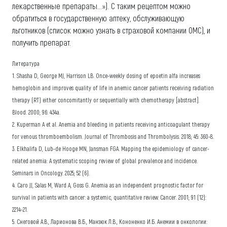
лекарственные препараты...»). С таким рецептом можно
обратиться в государственную аптеку, обслуживающую
льготников (список можно узнать в страховой компании ОМС), и
получить препарат.
Литература
1. Shasha D, George MJ, Harrison LB. Once-weekly dosing of epoetin alfa increases
hemoglobin and improves quality of life in anemic cancer patients receiving radiation
therapy (RT) either concomitantly or sequentially with chemotherapy [abstract].
Blood. 2000; 96: 434a.
2. Kuperman A et al. Anemia and bleeding in patients receiving anticoagulant therapy
for venous thromboembolism. Journal of Thrombosis and Thrombolysis. 2018; 45: 360-8.
3. Elkhalifa D, Lub-de Hooge MN, Jansman FGA. Mapping the epidemiology of cancer-
related anemia: A systematic scoping review of global prevalence and incidence.
Seminars in Oncology. 2025; 52 (6).
4. Caro JJ, Salas M, Ward A, Goss G. Anemia as an independent prognostic factor for
survival in patients with cancer: a systemic, quantitative review. Cancer. 2001; 91 (12):
2214-21.
5. Снеговой А.В., Ларионова В.Б., Манзюк Л.В., Кононенко И.Б. Анемии в онкологии: