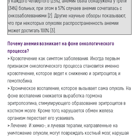
у каждого четвертого (23%), анемия была обнаружена у трети
(34%) больных, при этом в 57% случаев анемия сочеталась с
онкозаболеваниями [2]. Другие научные обзоры показывают,
что при некоторых опухолях распространенность анемии
может достигать 100% [3].
Почему анемия возникает на фоне онкологического
процесса?
>
Кровотечение как симптом заболевания. Иногда первым
признаком онкологического процесса становится именно
кровотечение, которое ведет к снижению и эритроцитов, и
гемоглобина.
>
Хроническое воспаление, которое вызывает сама опухоль. На
фоне воспаления снижается выработка гормона
эритропоэтина, стимулирующего образование эритроцитов в
костном мозге. Кроме того, нарушается обмен железа:
организм перестает его усваивать.
>
Лечение. И химио-, и лучевая терапии, направленные на
уничтожение опухоли, могут повреждать костный мозг, нарушая