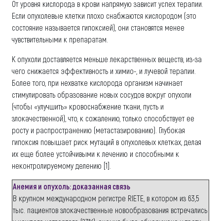
От уровня кислорода в крови напрямую зависит успех терапии.
Если опухолевые клетки плохо снабжаются кислородом (это
состояние называется гипоксией), они становятся менее
чувствительными к препаратам.
К опухоли доставляется меньше лекарственных веществ, из-за
чего снижается эффективность и химио-, и лучевой терапии.
Более того, при нехватке кислорода организм начинает
стимулировать образование новых сосудов вокруг опухоли
(чтобы «улучшить» кровоснабжение ткани, пусть и
злокачественной), что, к сожалению, только способствует ее
росту и распространению (метастазированию). Глубокая
гипоксия повышает риск мутаций в опухолевых клетках, делая
их еще более устойчивыми к лечению и способными к
неконтролируемому делению [1].
Анемия и опухоль: доказанная связь
В крупном международном регистре RIETE, в котором из 63,5
тыс. пациентов злокачественные новообразования встречались