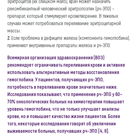
эритроцитов (их слишком мало), врач может назначить
рекомбинантный человеческий эритропоэтин (рч-ЭПО) –
препарат, который стимулирует кроветворение. В тяжелых
случаях может потребоваться переливание эритроцитарной
массы.
2.
Если проблема в дефиците железа (компонента гемоглобина),
применяют внутривенные препараты железа и рч-ЭПО.
Всемирная организация здравоохранения (ВОЗ)
рекомендует ограничивать переливания крови и активнее
использовать альтернативные методы восстановления
гемоглобина. У пациентов, получающих рч-ЭПО,
потребность в переливаниях крови значительно ниже.
Исследования показывают, что применение рч-ЭПО у 60–
70% онкологических больных на химиотерапии повышает
уровень гемоглобина, что не только улучшает анализы
крови, но и повышает качество жизни пациентов. Более
того, некоторые исследования говорят об увеличении
выживаемости больных, получавших рч-ЭПО [4, 8].