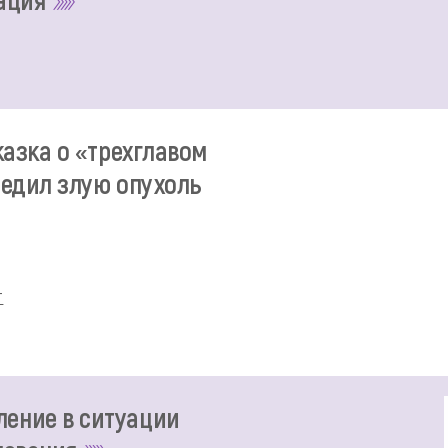
казка о «трехглавом
бедил злую опухоль
т
ение в ситуации