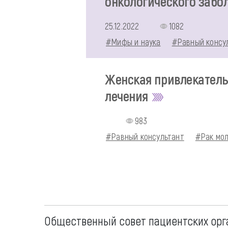
онкологического забо
25.12.2022
1082
#Мифы и наука
#Равный консу
Женская привлекатель
лечения
983
#Равный консультант
#Рак мо
Общественный совет пациентских орг