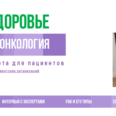
доровье
Онкология
ета для пациентов
иентских организаций
Интервью с экспертами
Рак и его типы
С