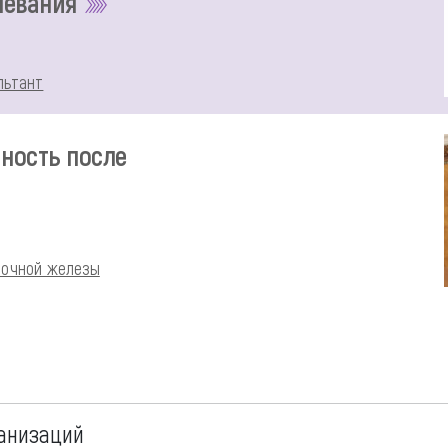
левания
льтант
ность после
лочной железы
анизаций