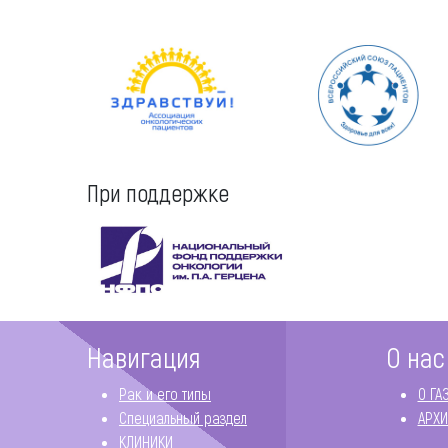
При поддержке
Навигация
О нас
Рак и его типы
О ГА
Специальный раздел
АРХИ
КЛИНИКИ